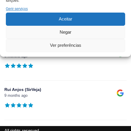
funções.
Gerir serviços
André Faro Teles
5 months ago
Aceitar
Negar
Ver preferências
Júnior Colombia O Cabuloso
8 months ago
Rui Anjos (SirVeja)
9 months ago
All rights reserved